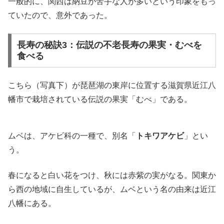
一般的に、関西は納豆が苦手な人が多いという印象をもっ
ていたので、意外であった。
長寿の秘訣3：伝説の不老長寿の果実・むべを
食べる
こちら（写真下）が琵琶湖の東岸に位置する滋賀県近江八
幡市で栽培されている伝説の果実「むべ」である。
ムベは、アケビ科の一種で、別名「
トキワアケビ
」とい
う。
春になると白い花をつけ、秋には赤紫の実がなる。関東か
ら西の地域に自生しているが、ムベという名の由来は近江
八幡にある。