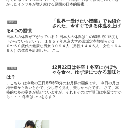
かったインフルが増え続ける原因の日本的要素...
「世界一受けたい授業」でも紹介
健康法
された、今すぐできる体温を上げ
る4つの習慣
日本人の体温が下がっている？ 日本人の体温はこの50年で0.75度も
下がっているという。 １９５７年東京大学の田坂定孝教授らが１
０〜５０歳代の健康な男女３０９４人（男性１４４５人、女性１６４
９人）の体温を計測した。 こ...
12月22日は冬至！冬至にかぼち
豆知識
ゃを食べ、ゆず湯につかる意味と
は？
、こちら↓は今晩の三日月5時59分のお月様の画像です。 今日の月は
地平線から近いとかで、少し赤く見え、美しかったです。 さて、本
格的な冬の寒さが続いていますが、それもそのはず明日は冬至ですか
ら・・・ 冬至はいつをさす？...