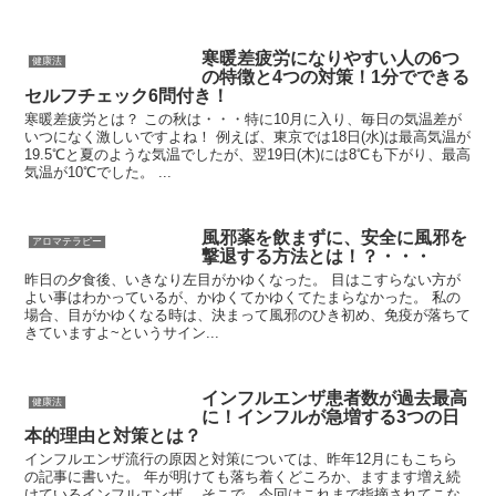
寒暖差疲労になりやすい人の6つ
健康法
の特徴と4つの対策！1分でできる
セルフチェック6問付き！
寒暖差疲労とは？ この秋は・・・特に10月に入り、毎日の気温差が
いつになく激しいですよね！ 例えば、東京では18日(水)は最高気温が
19.5℃と夏のような気温でしたが、翌19日(木)には8℃も下がり、最高
気温が10℃でした。 ...
風邪薬を飲まずに、安全に風邪を
アロマテラピー
撃退する方法とは！？・・・
昨日の夕食後、いきなり左目がかゆくなった。 目はこすらない方が
よい事はわかっているが、かゆくてかゆくてたまらなかった。 私の
場合、目がかゆくなる時は、決まって風邪のひき初め、免疫が落ちて
きていますよ~というサイン...
インフルエンザ患者数が過去最高
健康法
に！インフルが急増する3つの日
本的理由と対策とは？
インフルエンザ流行の原因と対策については、昨年12月にもこちら
の記事に書いた。 年が明けても落ち着くどころか、ますます増え続
けているインフルエンザ。 そこで、今回はこれまで指摘されてこな