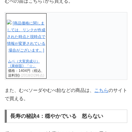
むべの苗はこちら↓から買える。
ムベ（大実房成り）
《果樹苗》「☆」
価格：1404円（税込、
送料別)
(2018/2/2時点)
また、むべソーダやむべ飴などの商品は、
こちら
のサイト
で買える。
長寿の秘訣4：穏やかでいる 怒らない