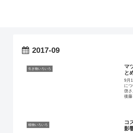
2017-09
マ
生き物いろいろ
と
9月
につ
啓さ
後藤
コ
植物いろいろ
影