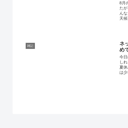
8月
たが
んな
天候
ネ
雑記
め
今日
しれ
夏休
は少