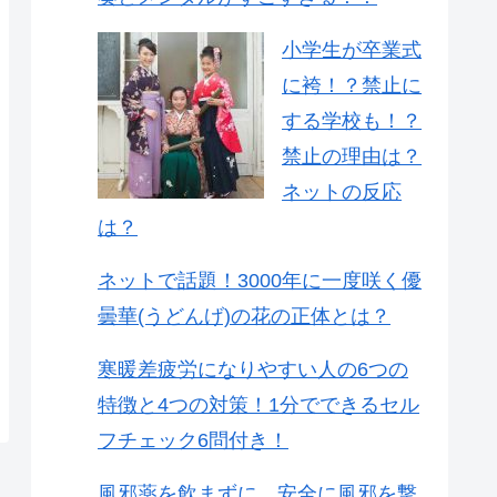
小学生が卒業式
に袴！？禁止に
する学校も！？
禁止の理由は？
ネットの反応
は？
ネットで話題！3000年に一度咲く優
曇華(うどんげ)の花の正体とは？
寒暖差疲労になりやすい人の6つの
特徴と4つの対策！1分でできるセル
フチェック6問付き！
風邪薬を飲まずに、安全に風邪を撃