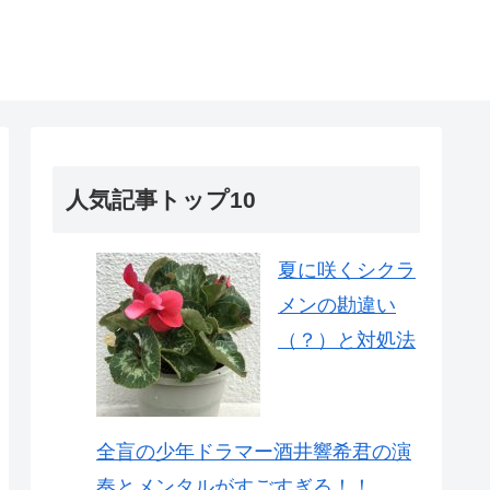
人気記事トップ10
夏に咲くシクラ
メンの勘違い
（？）と対処法
全盲の少年ドラマー酒井響希君の演
奏とメンタルがすごすぎる！！