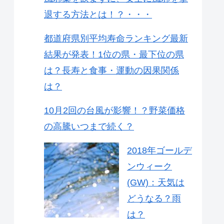
退する方法とは！？・・・
都道府県別平均寿命ランキング最新
結果が発表！1位の県・最下位の県
は？長寿と食事・運動の因果関係
は？
10月2回の台風が影響！？野菜価格
の高騰いつまで続く？
2018年ゴールデ
ンウィーク
(GW)：天気は
どうなる？雨
は？