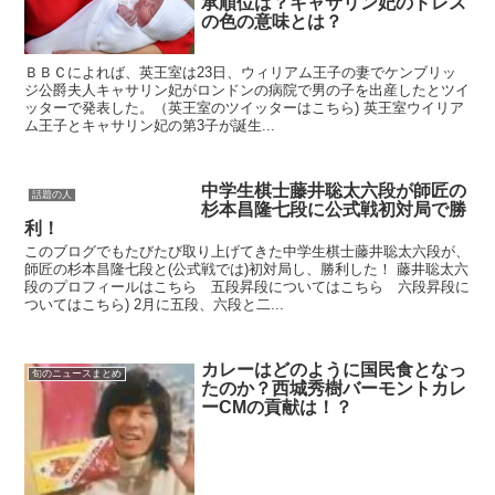
承順位は？キャサリン妃のドレス
の色の意味とは？
ＢＢＣによれば、英王室は23日、ウィリアム王子の妻でケンブリッ
ジ公爵夫人キャサリン妃がロンドンの病院で男の子を出産したとツイ
ッターで発表した。（英王室のツイッターはこちら) 英王室ウイリア
ム王子とキャサリン妃の第3子が誕生...
中学生棋士藤井聡太六段が師匠の
話題の人
杉本昌隆七段に公式戦初対局で勝
利！
このブログでもたびたび取り上げてきた中学生棋士藤井聡太六段が、
師匠の杉本昌隆七段と(公式戦では)初対局し、勝利した！ 藤井聡太六
段のプロフィールはこちら 五段昇段についてはこちら 六段昇段に
ついてはこちら) 2月に五段、六段と二...
カレーはどのように国民食となっ
旬のニュースまとめ
たのか？西城秀樹バーモントカレ
ーCMの貢献は！？