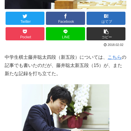
Twitter
Facebook
はてブ
Pocket
LINE
コピー
2018.02.02
中学生棋士藤井聡太四段（新五段）については、
こちら
の
記事でも書いたのだが、藤井聡太新五段（15）が、また
新たな記録を打ち立てた。