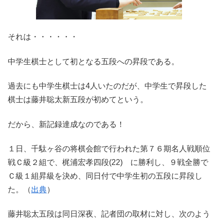
それは・・・・・・
中学生棋士として初となる五段への昇段である。
過去にも中学生棋士は4人いたのだが、中学生で昇段した
棋士は藤井聡太新五段が初めてという。
だから、新記録達成なのである！
１日、千駄ヶ谷の将棋会館で行われた第７６期名人戦順位
戦Ｃ級２組で、梶浦宏孝四段(22) に勝利し、９戦全勝で
Ｃ級１組昇級を決め、同日付で中学生初の五段に昇段し
た。（
出典
）
藤井聡太五段は同日深夜、記者団の取材に対し、次のよう