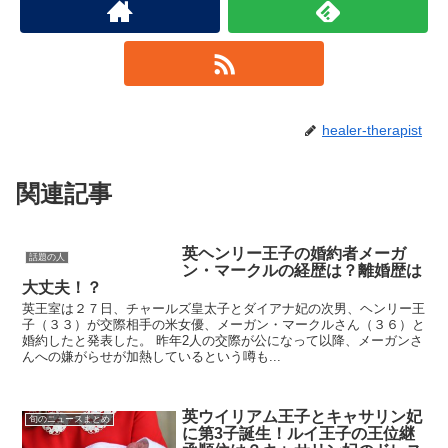
healer-therapist
関連記事
英ヘンリー王子の婚約者メーガ
話題の人
ン・マークルの経歴は？離婚歴は
大丈夫！？
英王室は２７日、チャールズ皇太子とダイアナ妃の次男、ヘンリー王
子（３３）が交際相手の米女優、メーガン・マークルさん（３６）と
婚約したと発表した。 昨年2人の交際が公になって以降、メーガンさ
んへの嫌がらせが加熱しているという噂も...
英ウイリアム王子とキャサリン妃
旬のニュースまとめ
に第3子誕生！ルイ王子の王位継