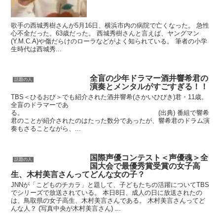
歌手の西城秀樹さんが5月16日、横浜市内の病院で亡くなった。 急性
心不全だった。63歳だった。 西城秀樹さんと言えば、ヤングマン
(Y.M.C.A)や傷だらけのローラなどがよく知られている。 筆者の小学
生時代は西城秀...
全盲の少年ドラマー酒井響希君の
話題の人
演奏とメンタルがすごすぎる！！
TBS＜ひるおび＞でも紹介された酒井響希(さかいひびき)君・11歳。
全盲のドラマーであ
る。 (出典) 番組で響希
君のことが紹介されたのはたった数分であったが、響希君のドラム演
奏もさることながら、...
国際声優コンテスト＜声優魂＞全
話題の人
国大会で最優秀賞受賞の女子高
生、木村美言さんってどんな女の子？
JNNが「こどものチカラ」と題して、子どもたちの活躍についてTBS
でシリーズで放送されている。 本日8日、成人の日に放送されたの
は、鳥取県の女子高生、木村美言さんである。 木村美言さんってど
んな人？ (写真中央が木村美言さん) ...