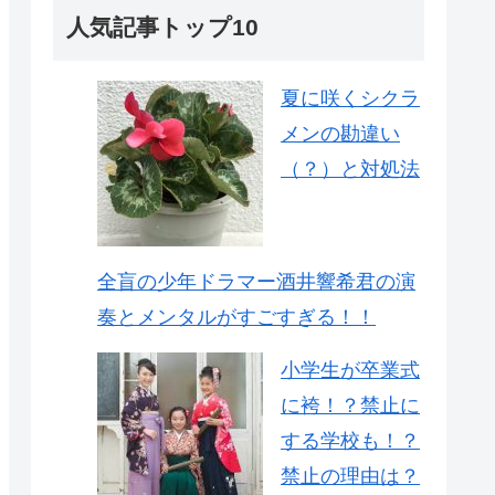
人気記事トップ10
夏に咲くシクラ
メンの勘違い
（？）と対処法
全盲の少年ドラマー酒井響希君の演
奏とメンタルがすごすぎる！！
小学生が卒業式
に袴！？禁止に
する学校も！？
禁止の理由は？