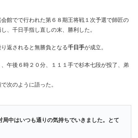
棋会館でで行われた第６８期王将戦１次予選で師匠の
局し、千日手指し直しの末、勝利した。
繰り返されると無勝負となる
千日手
が成立。
り、午後６時２０分、１１１手で杉本七段が投了、弟
顔で次のように語った。
対局中はいつも通りの気持ちでいきました。とて