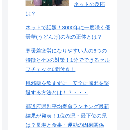
ネットの反応
は？
ネットで話題！3000年に一度咲く優
曇華(うどんげ)の花の正体とは？
寒暖差疲労になりやすい人の6つの
特徴と4つの対策！1分でできるセル
フチェック6問付き！
風邪薬を飲まずに、安全に風邪を撃
退する方法とは！？・・・
都道府県別平均寿命ランキング最新
結果が発表！1位の県・最下位の県
は？長寿と食事・運動の因果関係