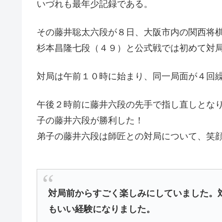
いづれも最年少記録である。
その藤井聡太六段が８日、大阪市内の関西将
杉本昌隆七段（４９）と公式戦では初めて対
対局は午前１０時に始まり、同一局面が４回
午後２時前に藤井六段の先手で指し直しとな
子の藤井六段が勝利した！
弟子の藤井六段は師匠との対局について、笑
対局前からすごく楽しみにしていました。
もいい経験になりました。