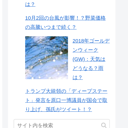
は？
10月2回の台風が影響！？野菜価格
の高騰いつまで続く？
2018年ゴールデ
ンウィーク
(GW)：天気は
どうなる？雨
は？
トランプ大統領の「ディープステー
ト」発言を原口一博議員が国会で取
り上げ、孫氏がツイート！？