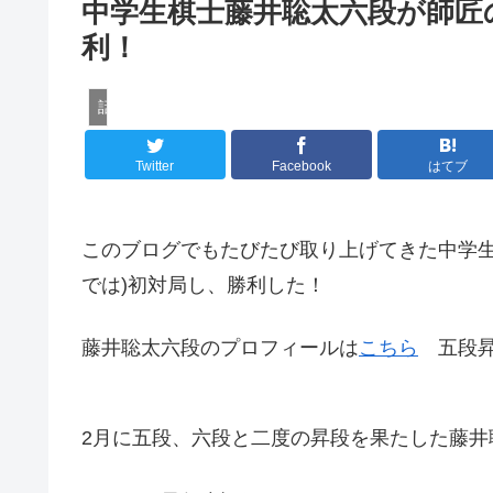
中学生棋士藤井聡太六段が師匠
利！
話題の人
Twitter
Facebook
はてブ
このブログでもたびたび取り上げてきた中学生
では)初対局し、勝利した！
藤井聡太六段のプロフィールは
こちら
五段昇
2月に五段、六段と二度の昇段を果たした藤井