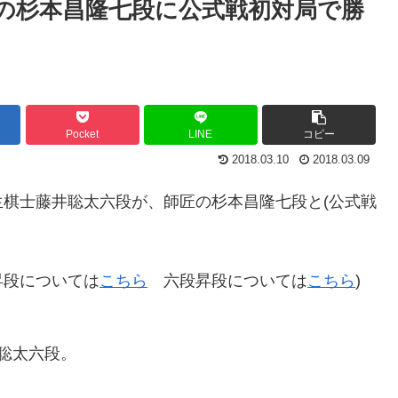
の杉本昌隆七段に公式戦初対局で勝
Pocket
LINE
コピー
2018.03.10
2018.03.09
棋士藤井聡太六段が、師匠の杉本昌隆七段と(公式戦
段については
こちら
六段昇段については
こちら
)
聡太六段。