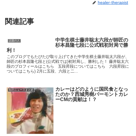
healer-therapist
関連記事
中学生棋士藤井聡太六段が師匠の
話題の人
杉本昌隆七段に公式戦初対局で勝
利！
このブログでもたびたび取り上げてきた中学生棋士藤井聡太六段が、
師匠の杉本昌隆七段と(公式戦では)初対局し、勝利した！ 藤井聡太六
段のプロフィールはこちら 五段昇段についてはこちら 六段昇段に
ついてはこちら) 2月に五段、六段と二...
カレーはどのように国民食となっ
旬のニュースまとめ
たのか？西城秀樹バーモントカレ
ーCMの貢献は！？