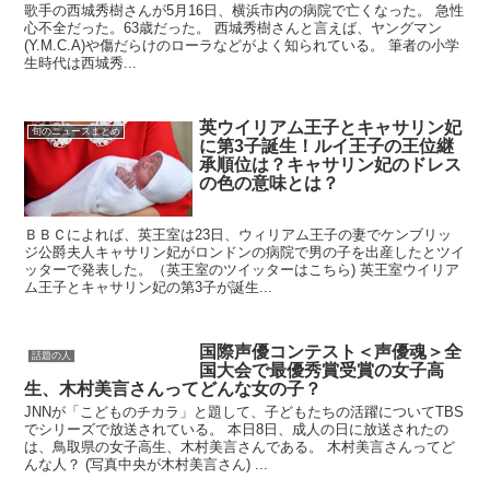
歌手の西城秀樹さんが5月16日、横浜市内の病院で亡くなった。 急性
心不全だった。63歳だった。 西城秀樹さんと言えば、ヤングマン
(Y.M.C.A)や傷だらけのローラなどがよく知られている。 筆者の小学
生時代は西城秀...
英ウイリアム王子とキャサリン妃
旬のニュースまとめ
に第3子誕生！ルイ王子の王位継
承順位は？キャサリン妃のドレス
の色の意味とは？
ＢＢＣによれば、英王室は23日、ウィリアム王子の妻でケンブリッ
ジ公爵夫人キャサリン妃がロンドンの病院で男の子を出産したとツイ
ッターで発表した。（英王室のツイッターはこちら) 英王室ウイリア
ム王子とキャサリン妃の第3子が誕生...
国際声優コンテスト＜声優魂＞全
話題の人
国大会で最優秀賞受賞の女子高
生、木村美言さんってどんな女の子？
JNNが「こどものチカラ」と題して、子どもたちの活躍についてTBS
でシリーズで放送されている。 本日8日、成人の日に放送されたの
は、鳥取県の女子高生、木村美言さんである。 木村美言さんってど
んな人？ (写真中央が木村美言さん) ...