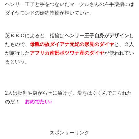
ヘンリー王子と手をつないだマークルさんの左手薬指には
ダイヤモンドの婚約指輪が輝いていた。
英ＢＢＣによると、指輪は
ヘンリー王子自身がデザイン
し
たもので、
母親の故ダイアナ元妃の形見のダイヤ
と、２人
が旅行した
アフリカ南部ボツワナ産のダイヤ
が使われてい
るという。
2人は批判や嫌がらせに負けず、愛をはぐくんでこられた
のだ！
おめでたい♪
スポンサーリンク