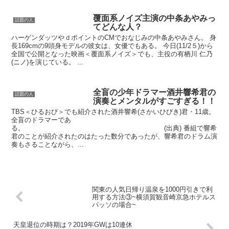
覆面系ノイズ主演の中条あやみっ
話題の人
てどんな人？
ハーゲンダッツやｄポイントのCMでおなじみの中条あやみさん。 身
長169cmの9頭身モデルの彼女は、女優でもある。 今日(11/2５)から
全国で公開となった映画＜覆面系ノイズ＞でも、主役の有栖川 仁乃
(ニノ)を演じている。 ...
全盲の少年ドラマー酒井響希君の
話題の人
演奏とメンタルがすごすぎる！！
TBS＜ひるおび＞でも紹介された酒井響希(さかいひびき)君・11歳。
全盲のドラマーであ
る。 (出典) 番組で響希
君のことが紹介されたのはたった数分であったが、響希君のドラム演
奏もさることながら、...
関東の人気日帰り温泉を1000円引きで利
用する方法③~横須賀観音崎京急ホテルス
パッソの場合~
天皇退位の時期は？2019年GWは10連休