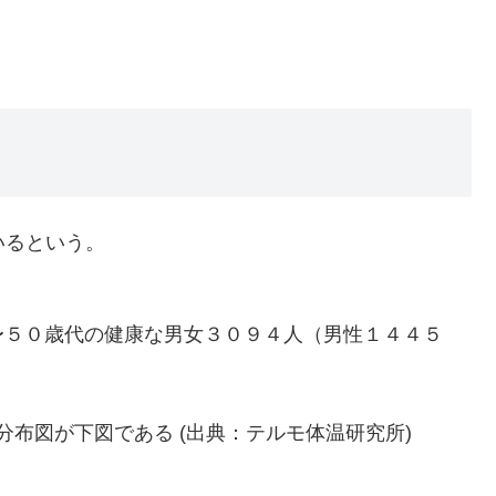
いるという。
〜５０歳代の健康な男女３０９４人（男性１４４５
分布図が下図である (出典：テルモ体温研究所)