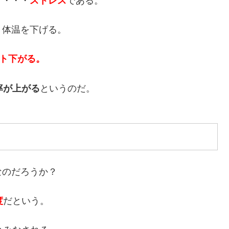
・・・・
ストレス
である。
、体温を下げる。
ント下がる。
率が上がる
というのだ。
なのだろうか？
度
だという。