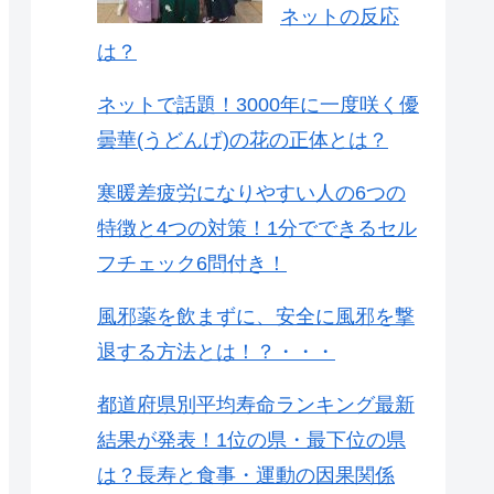
ネットの反応
は？
ネットで話題！3000年に一度咲く優
曇華(うどんげ)の花の正体とは？
寒暖差疲労になりやすい人の6つの
特徴と4つの対策！1分でできるセル
フチェック6問付き！
風邪薬を飲まずに、安全に風邪を撃
退する方法とは！？・・・
都道府県別平均寿命ランキング最新
結果が発表！1位の県・最下位の県
は？長寿と食事・運動の因果関係