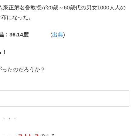
入來正躬
名誉教授が20歳～60歳代の男女1000人人の
分布になった。
均体温：36.14度
(
出典
)
る！
がったのだろうか？
・・・・