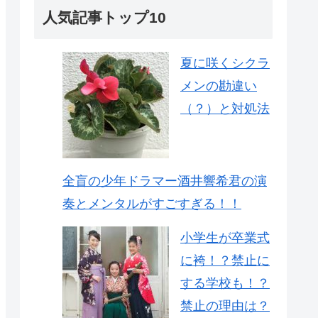
人気記事トップ10
夏に咲くシクラ
メンの勘違い
（？）と対処法
全盲の少年ドラマー酒井響希君の演
奏とメンタルがすごすぎる！！
小学生が卒業式
に袴！？禁止に
する学校も！？
禁止の理由は？