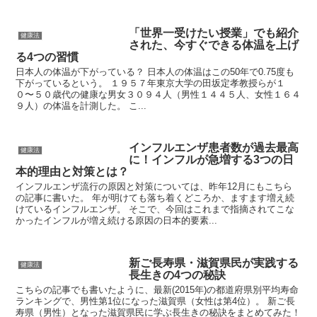
「世界一受けたい授業」でも紹介
健康法
された、今すぐできる体温を上げ
る4つの習慣
日本人の体温が下がっている？ 日本人の体温はこの50年で0.75度も
下がっているという。 １９５７年東京大学の田坂定孝教授らが１
０〜５０歳代の健康な男女３０９４人（男性１４４５人、女性１６４
９人）の体温を計測した。 こ...
インフルエンザ患者数が過去最高
健康法
に！インフルが急増する3つの日
本的理由と対策とは？
インフルエンザ流行の原因と対策については、昨年12月にもこちら
の記事に書いた。 年が明けても落ち着くどころか、ますます増え続
けているインフルエンザ。 そこで、今回はこれまで指摘されてこな
かったインフルが増え続ける原因の日本的要素...
新ご長寿県・滋賀県民が実践する
健康法
長生きの4つの秘訣
こちらの記事でも書いたように、最新(2015年)の都道府県別平均寿命
ランキングで、男性第1位になった滋賀県（女性は第4位）。 新ご長
寿県（男性）となった滋賀県民に学ぶ長生きの秘訣をまとめてみた！