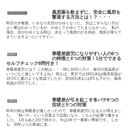
風邪薬を飲まずに、安全に風邪を
アロマテラピー
撃退する方法とは！？・・・
昨日の夕食後、いきなり左目がかゆくなった。 目はこすらない方が
よい事はわかっているが、かゆくてかゆくてたまらなかった。 私の
場合、目がかゆくなる時は、決まって風邪のひき初め、免疫が落ちて
きていますよ~というサイン...
寒暖差疲労になりやすい人の6つ
健康法
の特徴と4つの対策！1分でできる
セルフチェック6問付き！
寒暖差疲労とは？ この秋は・・・特に10月に入り、毎日の気温差が
いつになく激しいですよね！ 例えば、東京では18日(水)は最高気温が
19.5℃と夏のような気温でしたが、翌19日(木)には8℃も下がり、最高
気温が10℃でした。 ...
寒暖差が引き起こす冬バテ6つの
健康法
症状と5つの対策
昨年の秋は寒暖差が激しかったので、寒暖差疲労になる人が増えまし
た。 「秋バテ」という言葉まで話題になり、こちらの記事で書きま
した。 1月もあと2日で終わり。今は1年で一番寒い季節です。 しか
も、30年ぶりの寒波に見...