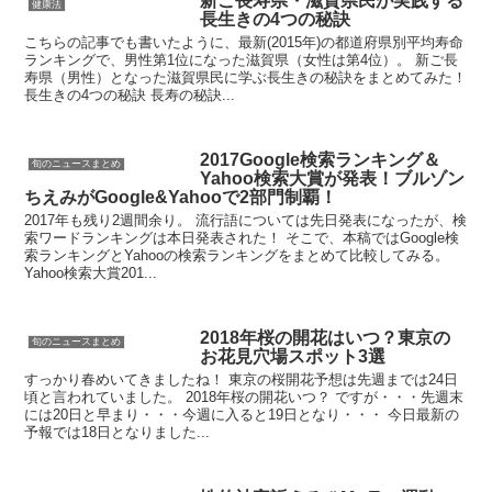
新ご長寿県・滋賀県民が実践する
健康法
長生きの4つの秘訣
こちらの記事でも書いたように、最新(2015年)の都道府県別平均寿命
ランキングで、男性第1位になった滋賀県（女性は第4位）。 新ご長
寿県（男性）となった滋賀県民に学ぶ長生きの秘訣をまとめてみた！
長生きの4つの秘訣 長寿の秘訣...
2017Google検索ランキング＆
旬のニュースまとめ
Yahoo検索大賞が発表！ブルゾン
ちえみがGoogle&Yahooで2部門制覇！
2017年も残り2週間余り。 流行語については先日発表になったが、検
索ワードランキングは本日発表された！ そこで、本稿ではGoogle検
索ランキングとYahooの検索ランキングをまとめて比較してみる。
Yahoo検索大賞201...
2018年桜の開花はいつ？東京の
旬のニュースまとめ
お花見穴場スポット3選
すっかり春めいてきましたね！ 東京の桜開花予想は先週までは24日
頃と言われていました。 2018年桜の開花いつ？ ですが・・・先週末
には20日と早まり・・・今週に入ると19日となり・・・ 今日最新の
予報では18日となりました...