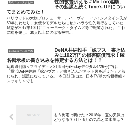
性的被害訴える＃Me Too運動、
旬のニュースまとめ
その起源と続くTime’s UPについ
てまとめてみた！
ハリウッドの大物プロデューサー、ハーヴィー・ワインスタイン氏が
30年にわたり、女優やモデルたちにセクハラや性的暴行をしていた
疑惑が2017年10月にニューヨーク・タイムズ等で報道された。 これ
に端を発し、30人以上にのぼる被害...
DeNA井納投手「嫁ブス」書き込
旬のニュースまとめ
みに192万円の損害賠償請求！匿
名掲示板の書き込みを特定する方法とは！？
写真週刊誌＜フライデ－＞2月9日号(Fridayデジタル1/26号)では、
「横浜DeNA井納「嫁がブス」と書き込んだネット民を訴えた」と報
じられ、話題になっている。 本日31日には、日本TV朝の情報番組＜
スッキリ＞でも...
もう梅雨は明けた？2018年 夏の天気は
どうなる？7月～9月の気温と降水量は？