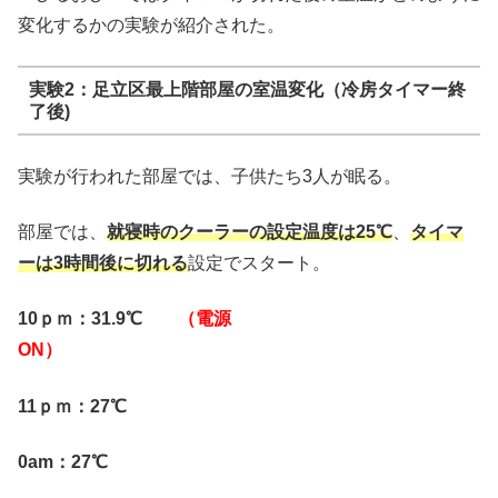
変化するかの実験が紹介された。
実験2：足立区最上階部屋の室温変化（冷房タイマー終
了後)
実験が行われた部屋では、子供たち3人が眠る。
部屋では、
就寝時のクーラーの設定温度は25℃
、
タイマ
ーは3時間後に切れる
設定でスタート。
10ｐｍ：31.9℃
（電源
ON）
11ｐｍ：27℃
0am：27℃