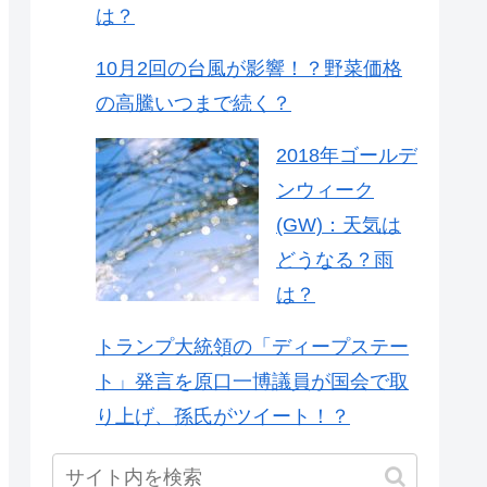
は？
10月2回の台風が影響！？野菜価格
の高騰いつまで続く？
2018年ゴールデ
ンウィーク
(GW)：天気は
どうなる？雨
は？
トランプ大統領の「ディープステー
ト」発言を原口一博議員が国会で取
り上げ、孫氏がツイート！？