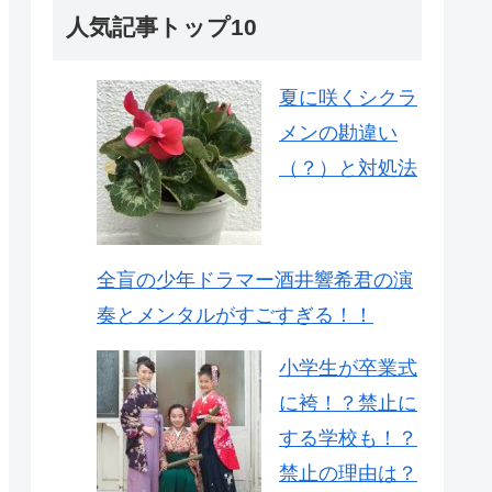
人気記事トップ10
夏に咲くシクラ
メンの勘違い
（？）と対処法
全盲の少年ドラマー酒井響希君の演
奏とメンタルがすごすぎる！！
小学生が卒業式
に袴！？禁止に
する学校も！？
禁止の理由は？