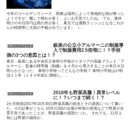
今年のゴールデンウィーク、関東は場所によって局地的な雨が降った
ようですが、概して晴れが多く、よいお天気でしたね。 でも、連休
明けの今日(5/7)は雨の所が多く、東京では通勤ラッシュとなるこれか
らの時間帯に大雨の予報が出ています。 （...
銀座の公立小アルマーニの制服導
旬のニュースまとめ
入で制服費用2.5倍増に！？学校
側の3つの意図とは！？
東京・銀座にある中央区立泰明小学校がイタリアの高級ブランド「ア
ルマーニ」監修の標準服（制服）を４月から導入することが本日８日
明らかとなった。 泰明小学校ってどんな小学校？ 泰明小学校はの明
治１１年（１４０年前)に開校し、...
2018年も野菜高騰！異常レベル
旬のニュースまとめ
に！？いつまで続く！？
2か月程前(2017年10月30日)野菜高騰の状況とその原因について書い
た。その記事がこちら 10月の2回の台風や昨秋の長雨などで野菜が生
育不良であったことが、野菜高騰の原因だった。 それでも、11月上
旬には野菜の値段が...