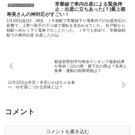
常磐線で車内出産による緊急停
旬のニュースまとめ
止：出産に立ちあった(？)最上都
寿美さんの神対応がすごい！
1月19日(金)13：34頃、ＪＲ柏駅で常磐線下り電車内での出産対応の
影響で、上野〜取手の下り線で運転を見合わせていた。 松戸駅から
柏駅へ向かう下り電車でのことだった。 ＪＲでも初めて：常磐線柏
駅での車内出産 出産したのは...
都道府県別平均寿命ランキング最新結果
が発表！1位の県・最下位の県は？長寿と
食事・運動の因果関係は？
12月22日は冬至！冬至にかぼちゃを食
べ、ゆず湯につかる意味とは？
コメント
コメントを書き込む