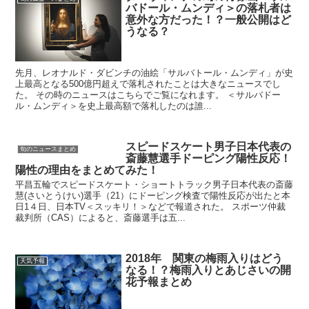
バドール・ムンディ＞の落札者は
意外な方だった！？一般公開はど
うなる？
先月、レオナルド・ダビンチの油絵「サルバトール・ムンディ」が史
上最高となる500億円超えで落札されたことは大きなニュースでし
た。 その時のニュースはこちらでご覧になれます。 ＜サルバドー
ル・ムンディ＞を史上最高額で落札したのは誰...
スピードスケート男子日本代表の
旬のニュースまとめ
斎藤慧選手ドーピング陽性反応！
陽性の理由をまとめてみた！
平昌五輪でスピードスケート・ショートトラック男子日本代表の斎藤
慧(さいとうけい)選手（21）にドーピング検査で陽性反応が出たと本
日1４日、日本TV＜スッキリ！＞などで報道された。 スポーツ仲裁
裁判所（CAS）によると、斎藤選手は五...
2018年 関東の梅雨入りはどう
天気予報
なる！？梅雨入りとあじさいの開
花予報まとめ