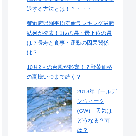
退する方法とは！？・・・
都道府県別平均寿命ランキング最新
結果が発表！1位の県・最下位の県
は？長寿と食事・運動の因果関係
は？
10月2回の台風が影響！？野菜価格
の高騰いつまで続く？
2018年ゴールデ
ンウィーク
(GW)：天気は
どうなる？雨
は？