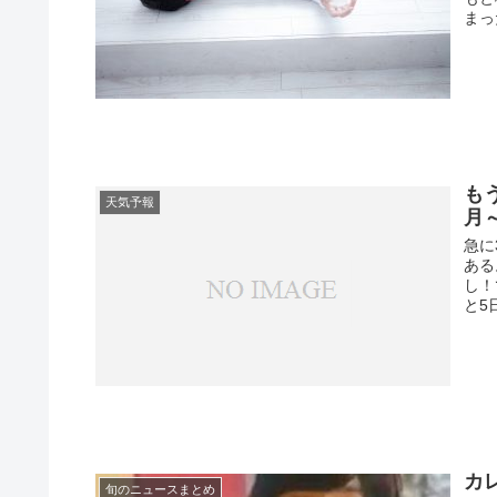
まった
も
天気予報
月
急に
ある
し！
と5日
カ
旬のニュースまとめ