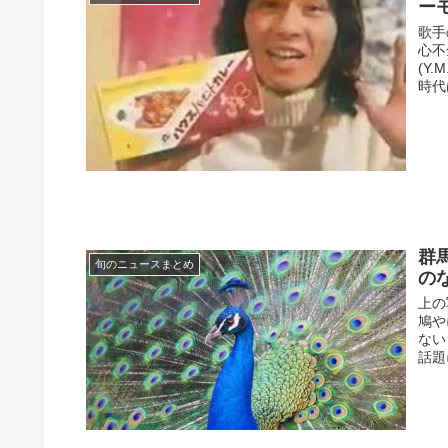
ー
歌手
心不
(Y
時代
群
旬のニュースまとめ
の
上の
鳩や
ない
話題に