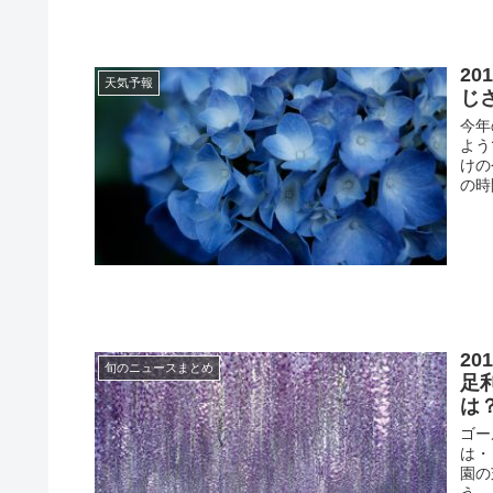
2
天気予報
じ
今年
よう
けの
の時
2
旬のニュースまとめ
足
は
ゴー
は・
園の
う。