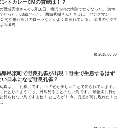
モントカレーCMの貢献は！？
の西城秀樹さんが5月16日、横浜市内の病院で亡くなった。 急性
全だった。63歳だった。 西城秀樹さんと言えば、ヤングマン
.M.C.A)や傷だらけのローラなどがよく知られている。 筆者の小学生
は西城秀...
2018.05.30
馬県邑楽町で野良孔雀が出現！野生で生息するはず
ない日本になぜ野良孔雀？
写真は、「孔雀」です。 羽の色が美しいことで知られています。
にわとりのようには、日常見ることのない鳥です。 動物園に行か
と見られない鳥ですよね！ ところが！ 今、孔雀が町に現れた！と
...