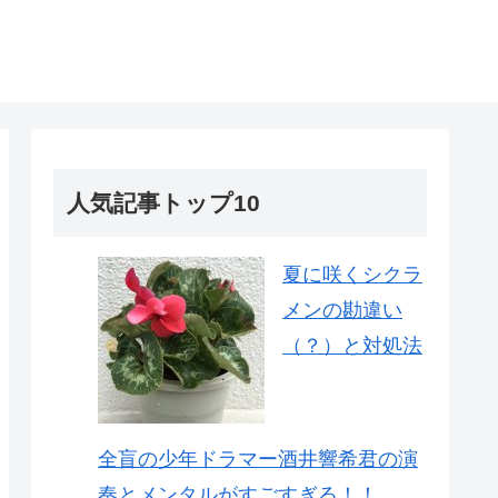
人気記事トップ10
夏に咲くシクラ
メンの勘違い
（？）と対処法
全盲の少年ドラマー酒井響希君の演
奏とメンタルがすごすぎる！！