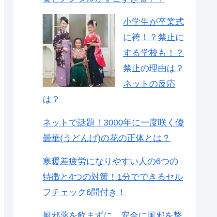
小学生が卒業式
に袴！？禁止に
する学校も！？
禁止の理由は？
ネットの反応
は？
ネットで話題！3000年に一度咲く優
曇華(うどんげ)の花の正体とは？
寒暖差疲労になりやすい人の6つの
特徴と4つの対策！1分でできるセル
フチェック6問付き！
風邪薬を飲まずに、安全に風邪を撃