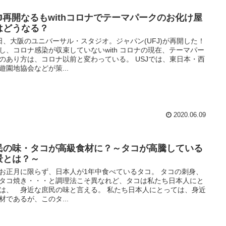
SJ再開なるもwithコロナでテーマパークのお化け屋
はどうなる？
日、大阪のユニバーサル・スタジオ。ジャパン(UFJ)が再開した！
し、コロナ感染が収束していないwith コロナの現在、テーマパー
のあり方は、コロナ以前と変わっている。 USJでは、東日本・西
遊園地協会などが策...
2020.06.09
民の味・タコが高級食材に？～タコが高騰している
景とは？～
お正月に限らず、日本人が1年中食べているタコ。 タコの刺身、
タコ焼き・・・と調理法こそ異なれど、タコは私たち日本人にと
は、 身近な庶民の味と言える。 私たち日本人にとっては、身近
材であるが、このタ...