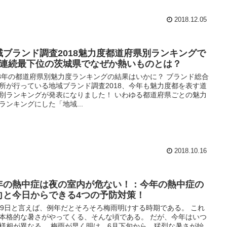
2018.12.05
域ブランド調査2018魅力度都道府県別ランキングで
年連続最下位の茨城県でなぜか熱いものとは？
18年の都道府県別魅力度ランキングの結果はいかに？ ブランド総合
所が行っている地域ブランド調査2018、今年も魅力度都を表す道
別ランキングが発表になりました！ いわゆる都道府県ごとの魅力
ランキングにした「地域...
2018.10.16
年の熱中症は夜の室内が危ない！：今年の熱中症の
向と今日からできる4つの予防対策！
19日と言えば、例年だとそろそろ梅雨明けする時期である。 これ
本格的な暑さがやってくる、そんな頃である。 だが、今年はいつ
様相が異なる。 梅雨が早く明け、6月下旬から、猛烈な暑さが始