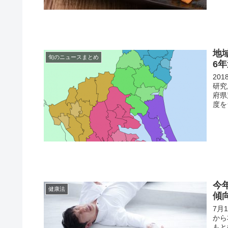
地
旬のニュースまとめ
6
20
研究
府県
度を
今
健康法
傾
7月
から
もと