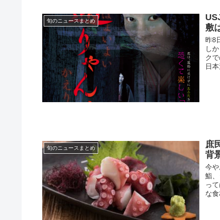
U
旬のニュースまとめ
敷
昨8
しか
クで
日本
庶
旬のニュースまとめ
背
今や
鮨、
って
な食