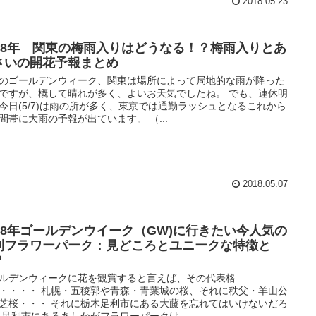
2018.05.23
018年 関東の梅雨入りはどうなる！？梅雨入りとあ
さいの開花予報まとめ
のゴールデンウィーク、関東は場所によって局地的な雨が降った
ですが、概して晴れが多く、よいお天気でしたね。 でも、連休明
今日(5/7)は雨の所が多く、東京では通勤ラッシュとなるこれから
間帯に大雨の予報が出ています。 （...
2018.05.07
018年ゴールデンウイーク（GW)に行きたい今人気の
利フラワーパーク：見どころとユニークな特徴と
？
ルデンウィークに花を観賞すると言えば、その代表格
・・・・ 札幌・五稜郭や青森・青葉城の桜、それに秩父・羊山公
芝桜・・・ それに栃木足利市にある大藤を忘れてはいけないだろ
 足利市にあるあしかがフラワーパークは...