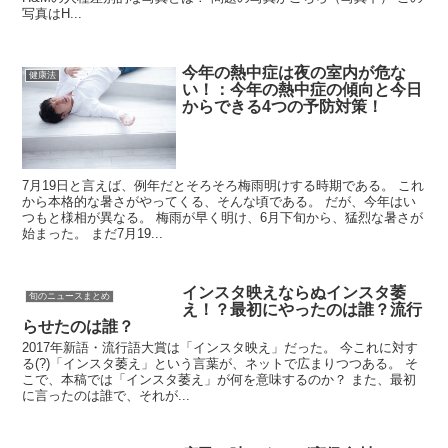
写真はH...
今年の熱中症は夜の室内が危な
健康法
い！：今年の熱中症の傾向と今日
からできる4つの予防対策！
7月19日と言えば、例年だとそろそろ梅雨明けする時期である。 これ
から本格的な暑さがやってくる、そんな頃である。 だが、今年はい
つもと様相が異なる。 梅雨が早く明け、6月下旬から、猛烈な暑さが
始まった。 まだ7月19...
インスタ映えならぬインスタ萎
旬のニュースまとめ
え！？最初にやったのは誰？流行
らせたのは誰？
2017年新語・流行語大賞は「インスタ映え」だった。 今これに対す
る(?)「インスタ萎え」という言葉が、ネットで広まりつつある。 そ
こで、本稿では「インスタ萎え」が何を意味するのか？ また、最初
に言ったのは誰で、それが...