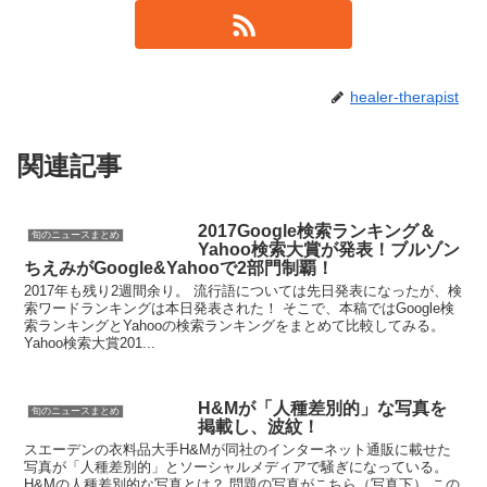
healer-therapist
関連記事
2017Google検索ランキング＆
旬のニュースまとめ
Yahoo検索大賞が発表！ブルゾン
ちえみがGoogle&Yahooで2部門制覇！
2017年も残り2週間余り。 流行語については先日発表になったが、検
索ワードランキングは本日発表された！ そこで、本稿ではGoogle検
索ランキングとYahooの検索ランキングをまとめて比較してみる。
Yahoo検索大賞201...
H&Mが「人種差別的」な写真を
旬のニュースまとめ
掲載し、波紋！
スエーデンの衣料品大手H&Mが同社のインターネット通販に載せた
写真が「人種差別的」とソーシャルメディアで騒ぎになっている。
H&Mの人種差別的な写真とは？ 問題の写真がこちら（写真下） この