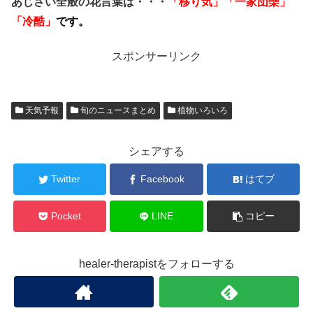
あじさい全般の花言葉は・・・
「移り気」「一家団欒」
「冷酷」
です。
スポンサーリンク
天気予報
旬のニュースまとめ
植物いろいろ
シェアする
Twitter
Facebook
はてブ
Pocket
LINE
コピー
healer-therapistをフォローする