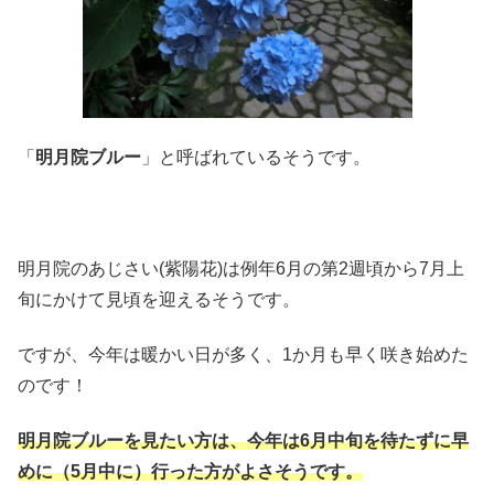
「
明月院ブルー
」と呼ばれているそうです。
明月院のあじさい(紫陽花)は例年6月の第2週頃から7月上
旬にかけて見頃を迎えるそうです。
ですが、今年は暖かい日が多く、1か月も早く咲き始めた
のです！
明月院ブルーを見たい方は、
今年は6
月中旬を待たずに早
めに（5月中に）行った方がよさそうです。