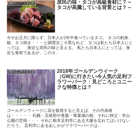
庶民の味・タコが高級食材に？～
旬のニュースまとめ
タコが高騰している背景とは？～
今やお正月に限らず、日本人が1年中食べているタコ。 タコの刺身、
鮨、タコ焼き・・・と調理法こそ異なれど、タコは私たち日本人にと
っては、 身近な庶民の味と言える。 私たち日本人にとっては、身
近な食材であるが、このタ...
2018年ゴールデンウイーク
旬のニュースまとめ
（GW)に行きたい今人気の足利フ
ラワーパーク：見どころとユニー
クな特徴とは？
ゴールデンウィークに花を観賞すると言えば、その代表格
は・・・・・ 札幌・五稜郭や青森・青葉城の桜、それに秩父・羊山
公園の芝桜・・・ それに栃木足利市にある大藤を忘れてはいけない
だろう。 足利市にあるあしかがフラワーパークは...