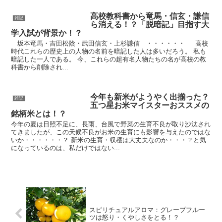
高校教科書から竜馬・信玄・謙信
雑記
ら消える！？「脱暗記」目指す大
学入試が背景か！？
坂本竜馬・吉田松陰・武田信玄・上杉謙信 ・・・・・・ 高校
時代これらの歴史上の人物の名前を暗記した人は多いだろう。 私も
暗記した一人である。 今、これらの超有名人物たちの名が高校の教
科書から削除され...
今年も新米がようやく出揃った？
雑記
五つ星お米マイスターおススメの
銘柄米とは！？
今年の夏は日照不足に、長雨、台風で野菜の生育不良が取り沙汰され
てきましたが、この天候不良がお米の生育にも影響を与えたのではな
いか・・・・・・？ 新米の生育・収穫は大丈夫なのか・・・？と気
になっているのは、私だけではない...
スピリチュアルアロマ：グレープフルー
ツは怒り・くやしさをとる！？