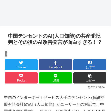
中国テンセントのAI(人口知能)の共産党批
判とその後のAI改善発言が面白すぎる！？
雑記
Twitter
Facebook
はてブ
Pocket
LINE
コピー
2017.08.04
中国のインターネットサービス大手のテンセント(騰訊控
股有限会社)のAI（人口知能）がユーザーとの対話で、中