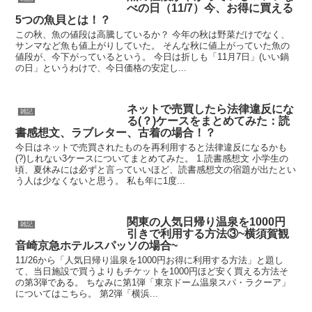
べの日（11/7）今、お得に買える
5つの魚貝とは！？
この秋、魚の値段は高騰しているか？ 今年の秋は野菜だけでなく、
サンマなど魚も値上がりしていた。 そんな秋に値上がっていた魚の
値段が、今下がっているという。 今日は折しも「11月7日」(いい鍋
の日」というわけで、今日価格の安定し...
ネットで売買したら法律違反にな
雑記
る(？)ケースをまとめてみた：読
書感想文、ラブレター、古着の場合！？
今日はネットで売買されたものを再利用すると法律違反になるかも
(?)しれない3ケースについてまとめてみた。 1.読書感想文 小学生の
頃、夏休みには必ずと言っていいほど、読書感想文の宿題が出たとい
う人は少なくないと思う。 私も年に1度...
関東の人気日帰り温泉を1000円
雑記
引きで利用する方法③~横須賀観
音崎京急ホテルスパッソの場合~
11/26から「人気日帰り温泉を1000円お得に利用する方法」と題し
て、当日施設で買うよりもチケットを1000円ほど安く買える方法そ
の第3弾である。 ちなみに第1弾「東京ドーム温泉スパ・ラクーア」
についてはこちら。 第2弾「横浜...