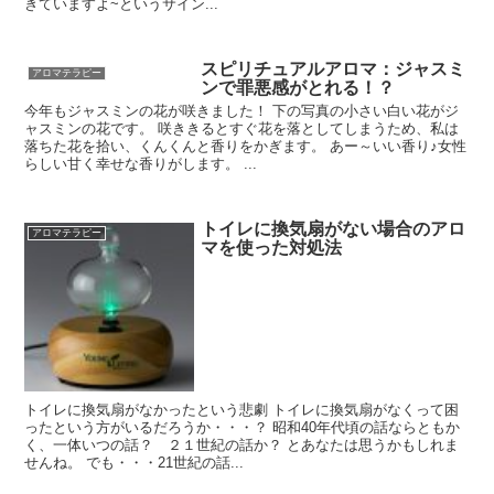
きていますよ~というサイン...
スピリチュアルアロマ：ジャスミ
アロマテラピー
ンで罪悪感がとれる！？
今年もジャスミンの花が咲きました！ 下の写真の小さい白い花がジ
ャスミンの花です。 咲ききるとすぐ花を落としてしまうため、私は
落ちた花を拾い、くんくんと香りをかぎます。 あー～いい香り♪女性
らしい甘く幸せな香りがします。 ...
トイレに換気扇がない場合のアロ
アロマテラピー
マを使った対処法
トイレに換気扇がなかったという悲劇 トイレに換気扇がなくって困
ったという方がいるだろうか・・・？ 昭和40年代頃の話ならともか
く、一体いつの話？ ２１世紀の話か？ とあなたは思うかもしれま
せんね。 でも・・・21世紀の話...