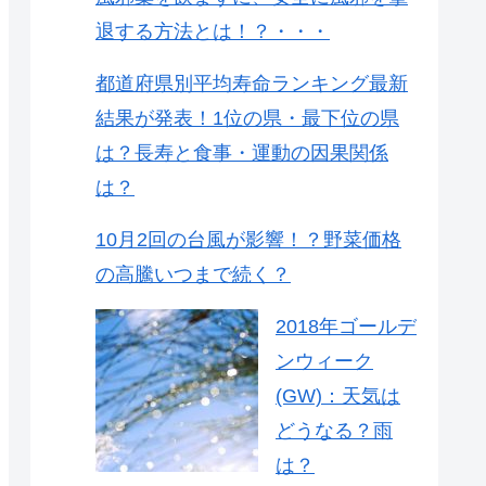
退する方法とは！？・・・
都道府県別平均寿命ランキング最新
結果が発表！1位の県・最下位の県
は？長寿と食事・運動の因果関係
は？
10月2回の台風が影響！？野菜価格
の高騰いつまで続く？
2018年ゴールデ
ンウィーク
(GW)：天気は
どうなる？雨
は？