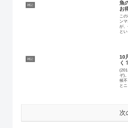
魚
雑記
お
この
ンマ
が、
とい
1
雑記
く
(2
ぞ)
候不
とニ
次