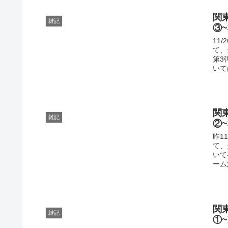
関
雑記
③
11
て、
第3
いて
関
雑記
②
昨1
て、
いて
ーム
関
雑記
①