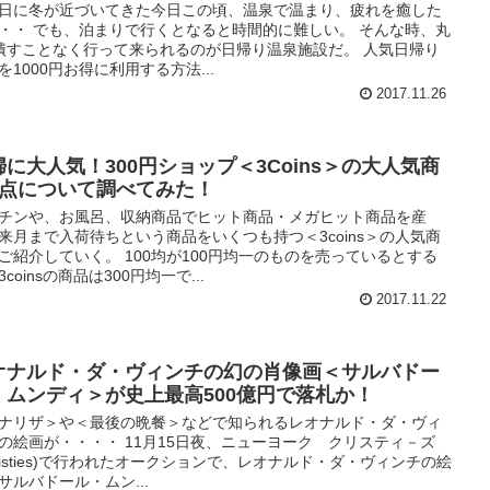
日に冬が近づいてきた今日この頃、温泉で温まり、疲れを癒した
・・ でも、泊まりで行くとなると時間的に難しい。 そんな時、丸
潰すことなく行って来られるのが日帰り温泉施設だ。 人気日帰り
を1000円お得に利用する方法...
2017.11.26
婦に大人気！300円ショップ＜3Coins＞の大人気商
5点について調べてみた！
チンや、お風呂、収納商品でヒット商品・メガヒット商品を産
来月まで入荷待ちという商品をいくつも持つ＜3coins＞の人気商
ご紹介していく。 100均が100円均一のものを売っているとする
coinsの商品は300円均一で...
2017.11.22
オナルド・ダ・ヴィンチの幻の肖像画＜サルバドー
・ムンディ＞が史上最高500億円で落札か！
ナリザ＞や＜最後の晩餐＞などで知られるレオナルド・ダ・ヴィ
の絵画が・・・・ 11月15日夜、ニューヨーク クリスティ－ズ
hristies)で行われたオークションで、レオナルド・ダ・ヴィンチの絵
サルバドール・ムン...