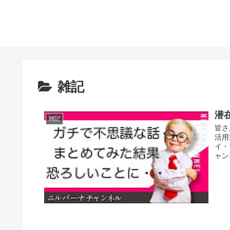
雑記
潜
雑記
皆さ
活用
イ・
ャン