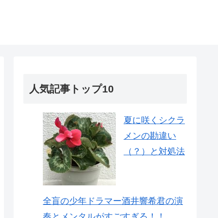
人気記事トップ10
夏に咲くシクラ
メンの勘違い
（？）と対処法
全盲の少年ドラマー酒井響希君の演
奏とメンタルがすごすぎる！！