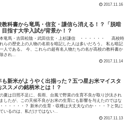
2017.11.16
校教科書から竜馬・信玄・謙信ら消える！？「脱暗
」目指す大学入試が背景か！？
竜馬・吉田松陰・武田信玄・上杉謙信 ・・・・・・ 高校時
れらの歴史上の人物の名前を暗記した人は多いだろう。 私も暗記
一人である。 今、これらの超有名人物たちの名が高校の教科書か
除され...
2017.11.14
年も新米がようやく出揃った？五つ星お米マイスタ
おススメの銘柄米とは！？
の夏は日照不足に、長雨、台風で野菜の生育不良が取り沙汰され
ましたが、この天候不良がお米の生育にも影響を与えたのではな
・・・・・・？ 新米の生育・収穫は大丈夫なのか・・・？と気に
ているのは、私だけではない...
2017.11.13