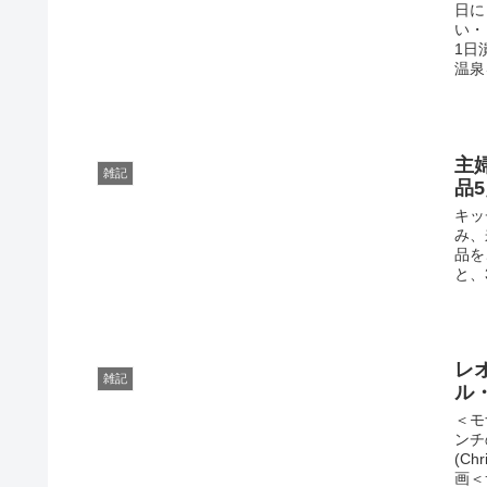
日に
い・
1日
温泉
主
雑記
品
キッ
み、
品を
と、3
レ
雑記
ル
＜モ
ンチ
(C
画＜