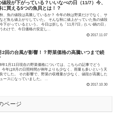
の値段が下がっている？いいなべの日（11/7）今、
得に買える5つの魚貝とは！？
秋、魚の値段は高騰しているか？ 今年の秋は野菜だけでなく、サ
など魚も値上がりしていた。 そんな秋に値上がっていた魚の値段
今下がっているという。 今日は折しも「11月7日」(いい鍋の日」
うわけで、今日価格の安定し...
2017.11.07
0月2回の台風が影響！？野菜価格の高騰いつまで続
？
018年1月11日現在の野菜価格については、こちらの記事でどう
。 今年は8月の日照時間が例年よりも少なく、雨量も多いという天
良でした。 その影響で、野菜の収穫量が少なく、値段が高騰した
ュースになっていました。 ...
2017.10.30
のページ