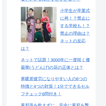
小学生が卒業式
に袴！？禁止に
する学校も！？
禁止の理由は？
ネットの反応
は？
ネットで話題！3000年に一度咲く優
曇華(うどんげ)の花の正体とは？
寒暖差疲労になりやすい人の6つの
特徴と4つの対策！1分でできるセル
フチェック6問付き！
風邪薬を飲まずに、安全に風邪を撃