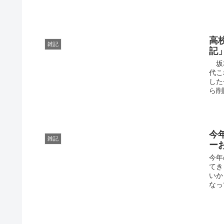
高
雑記
記
坂本
代こ
した
ら削
今
雑記
ー
今年
てき
いか
なっ